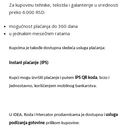
Za kupovinu tehnike, tekstila i galanterije u vrednosti
preko 6.000 RSD:
mogućnost plaćanja do 360 dana
u jednakim mesečnim ratama
Kupcima je takođe dostupna sledeća usluga plaćanja:
Instant plaćanje (IPS)
Kupci mogu izvršiti plaćanje i putem
IPS QR koda
, brzo i
jednostavno, korišćenjem mobilnog bankarstva.
U IDEA, Roda i Mercator prodavnicama je dostupna i
usluga
podizanja gotovine
prilikom kupovine: