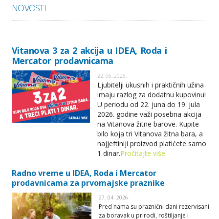
NOVOSTI
Vitanova 3 za 2 akcija u IDEA, Roda i
Mercator prodavnicama
22. 06. 2026.
Ljubitelji ukusnih i praktičnih užina
imaju razlog za dodatnu kupovinu!
U periodu od 22. juna do 19. jula
2026. godine važi posebna akcija
na Vitanova žitne barove. Kupite
bilo koja tri Vitanova žitna bara, a
najjeftiniji proizvod platićete samo
1 dinar.
Pročitajte više
Radno vreme u IDEA, Roda i Mercator
prodavnicama za prvomajske praznike
27. 04. 2026.
Pred nama su praznični dani rezervisani
za boravak u prirodi, roštiljanje i