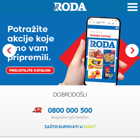
Roda
DOBRODOŠLI
0800 000 500
Besplatni info telefon
ZAŠTO KUPOVATI U
RODI?