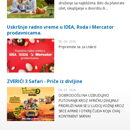
druženje sa najbližima. Bilo da planirate
izlet, okupljanje u dvorištu ili...
Uskršnje radno vreme u IDEA, Roda i Mercator
prodavnicama.
06. 04. 2026.
Pripremite se za Uskrs!
ZVERIĆI 3 Safari - Priče iz divljine
06. 03. 2026.
DOBRODOŠLI NA UZBUDLJIVO
PUTOVANJE KROZ AFRIČKU DIVLJINU!
PRIDRUŽI NAM SE U LUDOJ VOŽNJI KROZ
SRCE AFRIKE I OTKRIJ ČUDA KOJA OVAJ
KONTINENT SKRIVA!