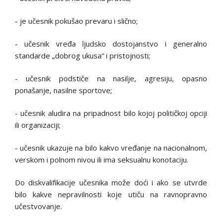
- je učesnik pokušao prevaru i slično;
- učesnik vređa ljudsko dostojanstvo i generalno
standarde „dobrog ukusa“ i pristojnosti;
- učesnik podstiče na nasilje, agresiju, opasno
ponašanje, nasilne sportove;
- učesnik aludira na pripadnost bilo kojoj političkoj opciji
ili organizaciji;
- učesnik ukazuje na bilo kakvo vređanje na nacionalnom,
verskom i polnom nivou ili ima seksualnu konotaciju.
Do diskvalifikacije učesnika može doći i ako se utvrde
bilo kakve nepravilnosti koje utiču na ravnopravno
učestvovanje.