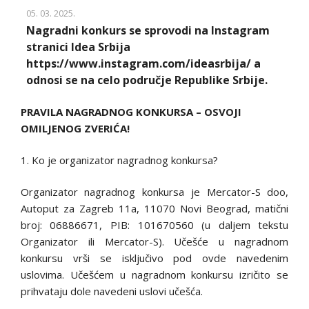
05. 03. 2025.
Nagradni konkurs se sprovodi na Instagram
stranici Idea Srbija
https://www.instagram.com/ideasrbija/ a
odnosi se na celo područje Republike Srbije.
PRAVILA NAGRADNOG KONKURSA – OSVOJI
OMILJENOG ZVERIĆA!
1. Ko je organizator nagradnog konkursa?
Organizator nagradnog konkursa je Mercator-S doo,
Autoput za Zagreb 11a, 11070 Novi Beograd, matični
broj: 06886671, PIB: 101670560 (u daljem tekstu
Organizator ili Mercator-S). Učešće u nagradnom
konkursu vrši se isključivo pod ovde navedenim
uslovima. Učešćem u nagradnom konkursu izričito se
prihvataju dole navedeni uslovi učešća.