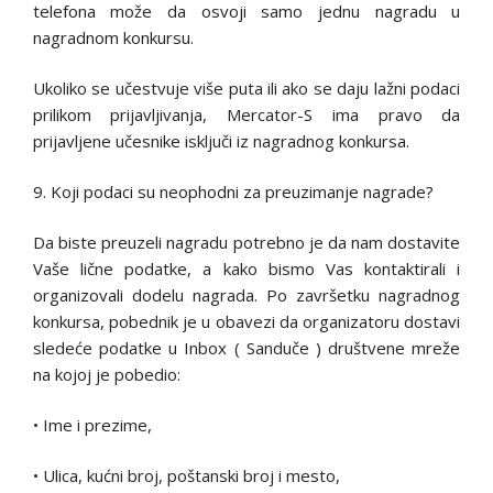
telefona može da osvoji samo jednu nagradu u
nagradnom konkursu.
Ukoliko se učestvuje više puta ili ako se daju lažni podaci
prilikom prijavljivanja, Mercator-S ima pravo da
prijavljene učesnike isključi iz nagradnog konkursa.
9. Koji podaci su neophodni za preuzimanje nagrade?
Da biste preuzeli nagradu potrebno je da nam dostavite
Vaše lične podatke, a kako bismo Vas kontaktirali i
organizovali dodelu nagrada. Po završetku nagradnog
konkursa, pobednik je u obavezi da organizatoru dostavi
sledeće podatke u Inbox ( Sanduče ) društvene mreže
na kojoj je pobedio:
• Ime i prezime,
• Ulica, kućni broj, poštanski broj i mesto,