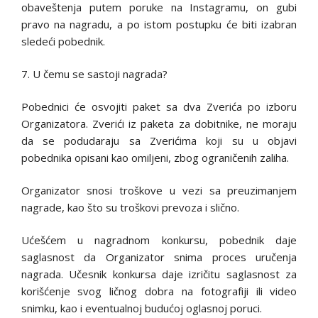
obaveštenja putem poruke na Instagramu, on gubi
pravo na nagradu, a po istom postupku će biti izabran
sledeći pobednik.
7. U čemu se sastoji nagrada?
Pobednici će osvojiti paket sa dva Zverića po izboru
Organizatora. Zverići iz paketa za dobitnike, ne moraju
da se podudaraju sa Zverićima koji su u objavi
pobednika opisani kao omiljeni, zbog ograničenih zaliha.
Organizator snosi troškove u vezi sa preuzimanjem
nagrade, kao što su troškovi prevoza i slično.
Ućešćem u nagradnom konkursu, pobednik daje
saglasnost da Organizator snima proces uručenja
nagrada. Učesnik konkursa daje izričitu saglasnost za
korišćenje svog ličnog dobra na fotografiji ili video
snimku, kao i eventualnoj budućoj oglasnoj poruci.