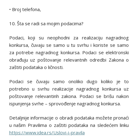
• Broj telefona,
10. Šta se radi sa mojim podacima?
Podaci, koji su neophodni za realizaciju nagradnog
konkursa, čuvaju se samo u tu svrhu i koriste se samo
za potrebe nagradnog konkursa. Podaci se elektronski
obrađuju uz poštovanje relevantnih odredbi Zakona o
zaštiti podataka o ličnosti.
Podaci se čuvaju samo onoliko dugo koliko je to
potrebno u svrhu realizacije nagradnog konkursa uz
poštovanje relevantinh zakona. Podaci se brišu nakon
ispunjenja svrhe – sprovođenje nagradnog konkursa.
Detaljnije informacije o obradi podataka možete pronaći
u našim Pravilima o zaštiti podataka na sledećem linku
https://www.idea.rs/Uslovi-i-pravila