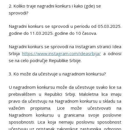
2. Koliko traje nagradni konkurs i kako (gde) se
sprovodi?
Nagradni konkurs se sprovodi u periodu od 05.03.2025.
godine do 11.03.2025. godine do 10 časova.
Nagradni konkurs se sprovodi na Instagram stranici Idea
Srbija
https://www.instagram.com/ideasrbija/
a odnosi
se na celo područje Republike Srbije.
3. Ko može da učestvuje u nagradnom konkursu?
U nagradnom konkursu može da učestvuje svako lice sa
prebivalištem u Republici Srbiji. Maloletna lica imaju
pravo da učestvuju na Nagradnom konkursu u skladu sa
važećim propisima. Lice može učestvovati na
Nagradnom konkursu u granicama svoje poslovne
sposobnosti. Lica koja nemaju poslovnu sposobnost
učestvuju uz pristanak zakonskog zastupnika, odnosno