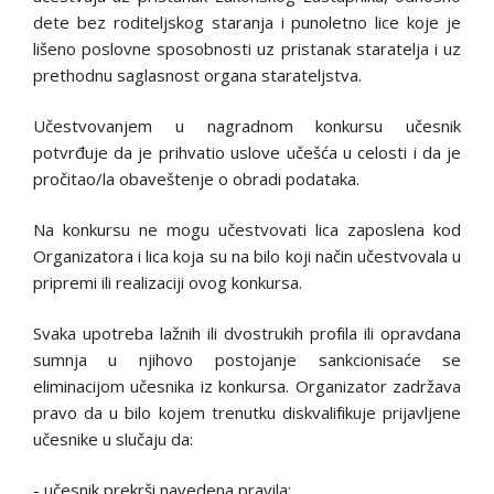
dete bez roditeljskog staranja i punoletno lice koje je
lišeno poslovne sposobnosti uz pristanak staratelja i uz
prethodnu saglasnost organa starateljstva.
Učestvovanjem u nagradnom konkursu učesnik
potvrđuje da je prihvatio uslove učešća u celosti i da je
pročitao/la obaveštenje o obradi podataka.
Na konkursu ne mogu učestvovati lica zaposlena kod
Organizatora i lica koja su na bilo koji način učestvovala u
pripremi ili realizaciji ovog konkursa.
Svaka upotreba lažnih ili dvostrukih profila ili opravdana
sumnja u njihovo postojanje sankcionisaće se
eliminacijom učesnika iz konkursa. Organizator zadržava
pravo da u bilo kojem trenutku diskvalifikuje prijavljene
učesnike u slučaju da:
- učesnik prekrši navedena pravila;