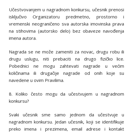
Učestvovanjem u nagradnom konkursu, učesnik prenosi
isključivo Organizatoru predmetno, prostorno i
vremenski neograničeno sva autorska imovinska prava
na stihovima (autorsko delo) bez obaveze navođenja
imena autora.
Nagrada se ne može zameniti za novac, drugu robu ili
drugu uslugu, niti prebaciti na drugo fizičko lice.
Pobednici ne mogu zahtevati nagrade u većim
količinama ili drugačije nagrade od onih koje su
navedene u ovim Pravilima.
8. Koliko često mogu da učestvujem u nagradnom
konkursu?
Svaki učesnik sme samo jednom da učestvuje u
nagradnom konkursu. Jedan učesnik, koji se identifikuje
preko imena i prezimena, email adrese i kontakt