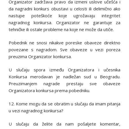
Organizator zadržava pravo da izmeni uslove učešća i
da nagradni konkurs obustavi u celosti ili delimično ako
nastupe poteškoće koje ugrožavaju integritet
nagradnog konkursa. Organizator ne garantuje za
tehničke ili ostale probleme na koje ne može da utiče.
Pobednik ne snosi nikakve poreske obaveze direktno
povezane s nagradom. Sve obaveze u vezi poreza
preuzima Organizator konkursa.
U slučaju spora između Organizatora i učesnika
Konkursa merodavan je nadležan sud u Beogradu.
Preuzimanjem nagrade prestaju sve obaveze
Organizatora konkursa prema pobedniku.
12. Kome mogu da se obratim u slučaju da imam pitanja
u vezi nagradnog konkursa?
U slučaju da želite da nam pošaljete komentar,