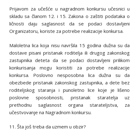
Prijavom za učešće u nagradnom konkursu učesnici u
skladu sa članom 12. i 15. Zakona o zaštiti podataka o
ličnosti daju saglasnost da se podaci dostavljeni
Organizatoru, koriste za potrebe realizacije konkursa.
Maloletna lica koja nisu navršila 15 godina dužna su da
dostave pisani pristanak roditelja ili drugog zakonskog
zastupnika deteta da se podaci dostavljeni prilikom
konkurisanja mogu koristiti za potrebe realizacije
konkursa. Poslovno nesposobna lica dužna su da
obezbede pristanak zakonskog zastupnika, a dete bez
roditeljskog staranja i punoletno lice koje je lišeno
poslovne sposobnosti, pristanak staratelja uz
prethodnu saglasnost organa starateljstva, za
učestvovanje na Nagradnom konkursu.
11. Šta još treba da uzmem u obzir?