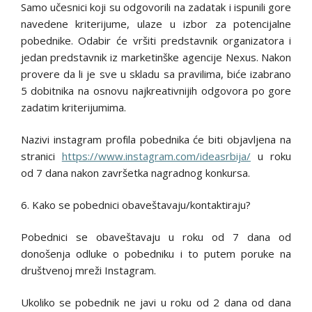
Samo učesnici koji su odgovorili na zadatak i ispunili gore
navedene kriterijume, ulaze u izbor za potencijalne
pobednike. Odabir će vršiti predstavnik organizatora i
jedan predstavnik iz marketinške agencije Nexus. Nakon
provere da li je sve u skladu sa pravilima, biće izabrano
5 dobitnika na osnovu najkreativnijih odgovora po gore
zadatim kriterijumima.
Nazivi instagram profila pobednika će biti objavljena na
stranici
https://www.instagram.com/ideasrbija/
u roku
od 7 dana nakon završetka nagradnog konkursa.
6. Kako se pobednici obaveštavaju/kontaktiraju?
Pobednici se obaveštavaju u roku od 7 dana od
donošenja odluke o pobedniku i to putem poruke na
društvenoj mreži Instagram.
Ukoliko se pobednik ne javi u roku od 2 dana od dana